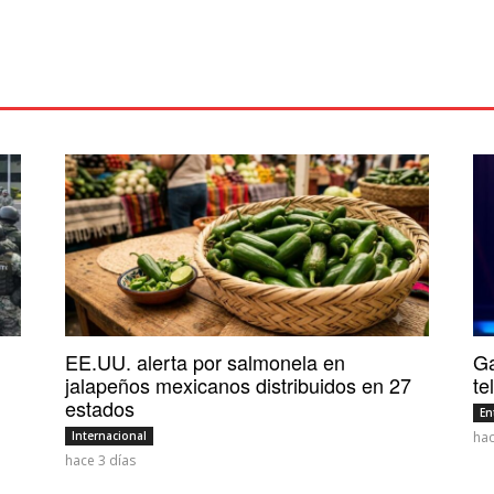
EE.UU. alerta por salmonela en
Ga
jalapeños mexicanos distribuidos en 27
te
estados
En
Internacional
hac
hace 3 días