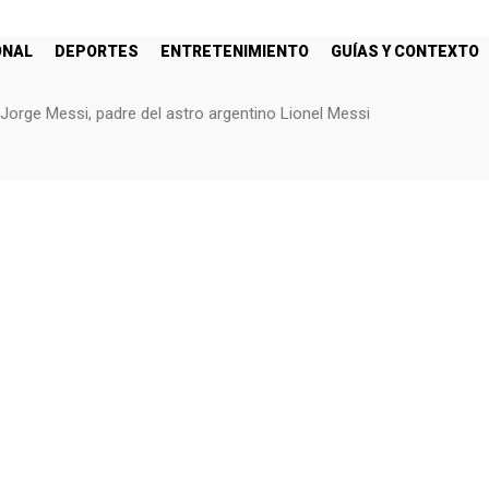
ONAL
DEPORTES
ENTRETENIMIENTO
GUÍAS Y CONTEXTO
as Minuto por Minuto hoy sábado 8 de agosto de 2026